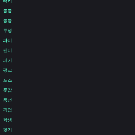
터키
통통
통통
투명
파티
팬티
퍼키
펑크
포즈
풋잡
풍선
픽업
학생
핥기