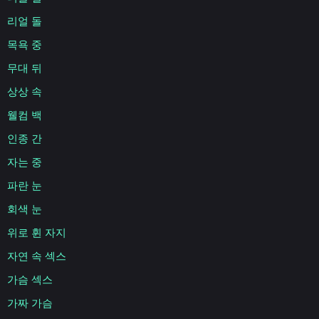
리얼 돌
목욕 중
무대 뒤
상상 속
웰컴 백
인종 간
자는 중
파란 눈
회색 눈
위로 휜 자지
자연 속 섹스
가슴 섹스
가짜 가슴