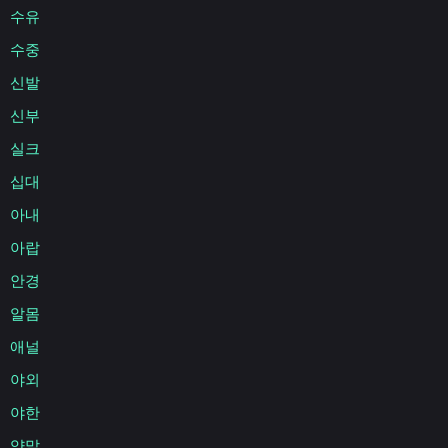
수유
수중
신발
신부
실크
십대
아내
아랍
안경
알몸
애널
야외
야한
양말