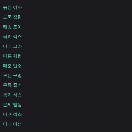
늙은 여자
도둑 잡힘
래빗 토이
럭키 섹스
마디 그라
마른 체형
매춘 업소
모든 구멍
무릎 꿇기
묶기 섹스
문제 발생
미녀 섹스
미니 여성