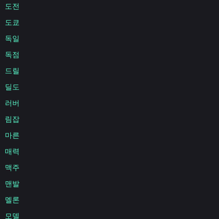
도전
도쿄
독일
독점
드릴
딜도
러버
림잡
마른
매력
맥주
맨발
멜론
모델