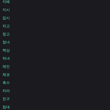
지배
지시
집시
차고
창고
창녀
책상
처녀
체인
체코
촉수
치마
친구
침대