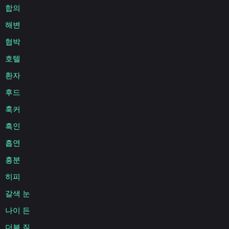
합의
해변
협박
호텔
환자
후드
훅커
흑인
흡연
흥분
히피
갈색 눈
나이 든
더블 질