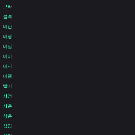
브라
블랙
비만
비명
비밀
비버
비서
비행
빨기
사정
사촌
삼촌
삽입