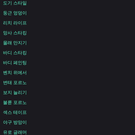
도기 스타일
둥근 엉덩이
리치 라이프
망사 스타킹
몰래 만지기
바디 스타킹
바디 페인팅
벤치 위에서
변태 포르노
보지 늘리기
불륜 포르노
섹스 테이프
야구 방망이
유로 글래머