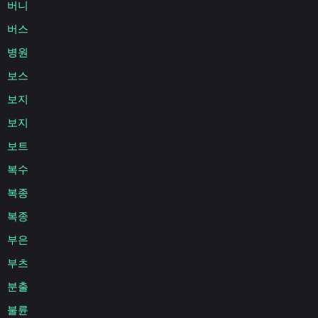
버니
버스
병원
보스
보지
보지
보트
복수
복종
복종
부은
부츠
분출
불륜