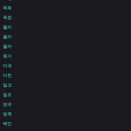
목욕
목장
몰카
몰카
몰카
묶기
미국
미친
밀크
밀프
방귀
방콕
백인