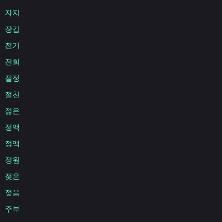
자지
장갑
전기
전희
절정
절친
젊은
정액
정액
정원
젖은
젖음
주부