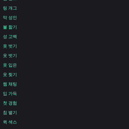
링 개그
막 성인
볼 핥기
성 고백
옷 벗기
옷 벗기
옷 입은
옷 찢기
웹 채팅
입 가득
첫 경험
침 뱉기
퀵 섹스