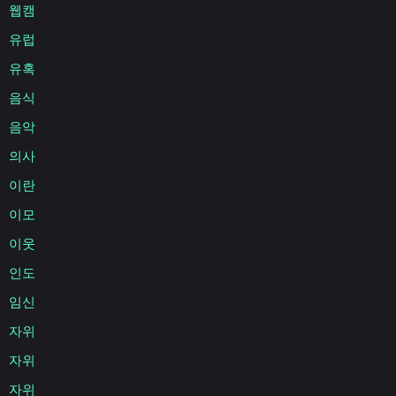
웹캠
유럽
유혹
음식
음악
의사
이란
이모
이웃
인도
임신
자위
자위
자위