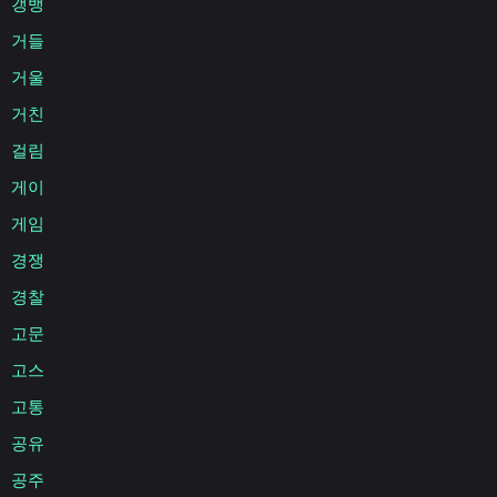
갱뱅
거들
거울
거친
걸림
게이
게임
경쟁
경찰
고문
고스
고통
공유
공주