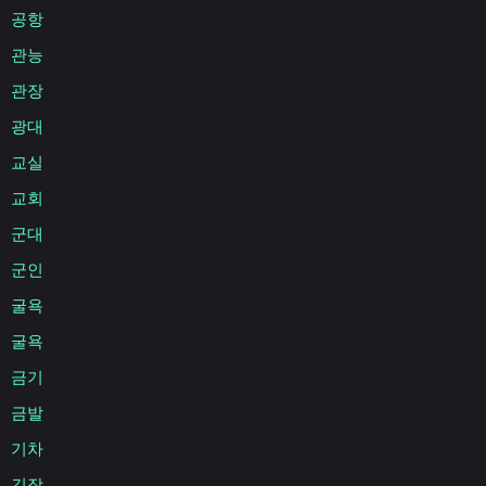
공항
관능
관장
광대
교실
교회
군대
군인
굴욕
굴욕
금기
금발
기차
긴장