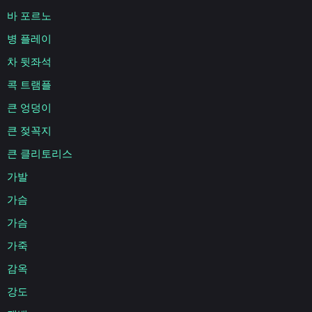
바 포르노
병 플레이
차 뒷좌석
콕 트램플
큰 엉덩이
큰 젖꼭지
큰 클리토리스
가발
가슴
가슴
가죽
감옥
강도