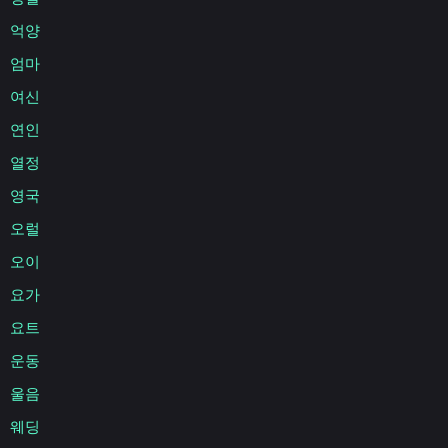
억양
엄마
여신
연인
열정
영국
오럴
오이
요가
요트
운동
울음
웨딩