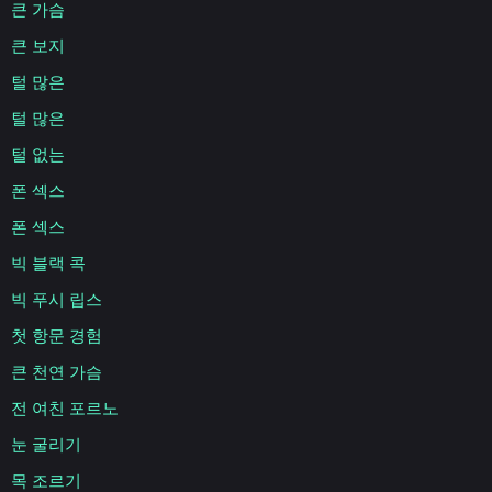
큰 가슴
큰 보지
털 많은
털 많은
털 없는
폰 섹스
폰 섹스
빅 블랙 콕
빅 푸시 립스
첫 항문 경험
큰 천연 가슴
전 여친 포르노
눈 굴리기
목 조르기