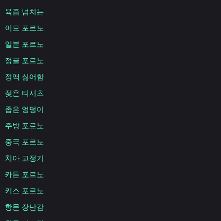
육즙 넘치는
이모 포르노
일본 포르노
정글 포르노
정액 싫어함
젖은 티셔츠
좁은 엉덩이
주방 포르노
중국 포르노
치아 교정기
카툰 포르노
키스 포르노
항문 장난감