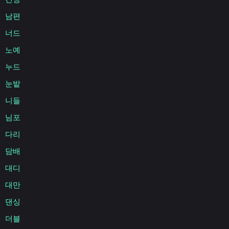
남편
너드
노예
누드
눈밭
니들
님포
다리
담배
대디
대만
댄싱
더블