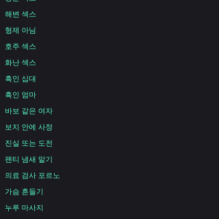
해변 섹스
형제 아님
호주 섹스
화난 섹스
흑인 십대
흑인 엄마
바보 같은 여자
보지 안에 사정
진실 또는 도전
팬티 냄새 맡기
의료 검사 포르노
가슴 흔들기
누루 마사지