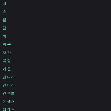
배
숲
짐
침
혀
빅 콕
차 안
콕 링
키 큰
긴 다리
긴 머리
긴 손톱
돈 섹스
랩 댄스