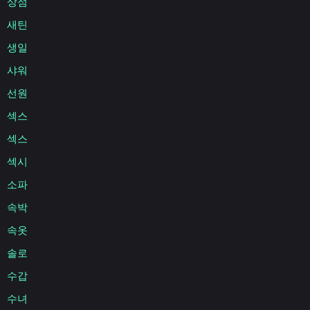
상점
새틴
생일
샤워
선원
섹스
섹스
섹시
소파
속박
속옷
솔로
수갑
수녀