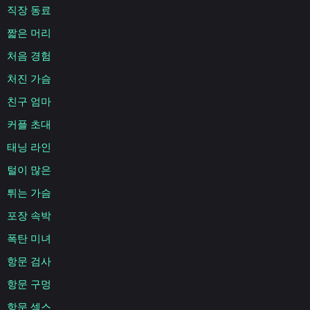
직장 동료
짧은 머리
처음 경험
처진 가슴
친구 엄마
커플 초대
태닝 라인
털이 많은
튀는 가슴
포장 속박
폭탄 미녀
항문 검사
항문 구멍
항문 섹스