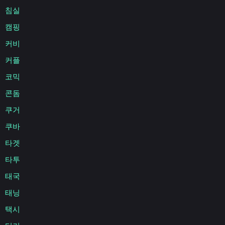
침실
캠핑
커비
커플
코믹
콘돔
쿠거
쿠바
타겟
타투
태국
태닝
택시