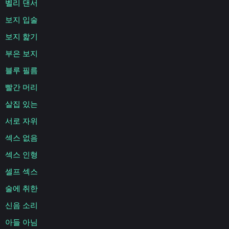
벨리 댄서
보지 입술
보지 핥기
부은 보지
블루 필름
빨간 머리
살집 있는
서로 자위
섹스 없음
섹스 인형
셀프 섹스
술에 취한
신음 소리
아들 아님